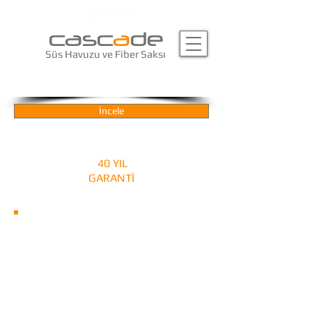
casc
a
de
Süs Havuzu ve Fiber Saksı
fiber çocuk mezarı (fmt-301)
İncele
40 YIL
GARANTİ