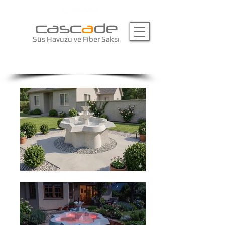
casc
a
de
Süs Havuzu ve Fiber Saksı
küçük yıldız süs havuzu