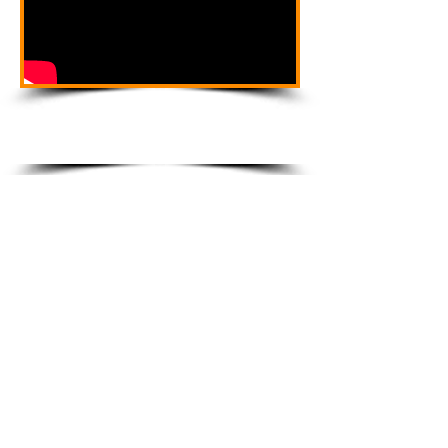
Tüm Kredi Kartlarına
5 Aya Kadar Taksit
Uzaktan Kumandalı - Devirdaim Motorlu
Kargo ile Adresinize Teslim
Süs havuzlarımız, atmosfer şartlarına dayanıklı,
sağlam, portatif ve hafiftir. Bahçe havuzlarımızda
elektrikli devir daim pompası bulunmakta olup,
uzaktan kumandalı RGB Led aydınlatmalar görsel
şölenin karanlıktaki tamamlayıcılarıdır.
Biraz pırıltı ve sıçrayan birkaç damla su ile
eviniz için zarif bir karşılama noktası
oluşturabilirsiniz. Uygun fiyatlarla satın
alabileceğiniz bahçe havuzlarımız ve dekoratif
saksılarımız, avlu, balkon, teras veya bahçenize