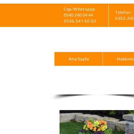
Cep/Whatsapp
Telefon:
0540.240 04 44
0352.24
0536.541 60 50
Ana Sayfa
Hakkımı
omega polyester sak