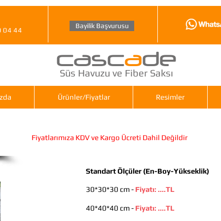
Bayilik Başvurusu
0 04 44
casc
a
de
Süs Havuzu ve Fiber Saksı
zda
Ürünler/Fiyatlar
Resimler
sı
Fiyatlarımıza KDV ve Kargo Ücreti Dahil Değildir
Standart Ölçüler (En-Boy-Yükseklik)
30*30*30 cm -
Fiyatı: ....TL
40*40*40 cm -
Fiyatı: ....TL