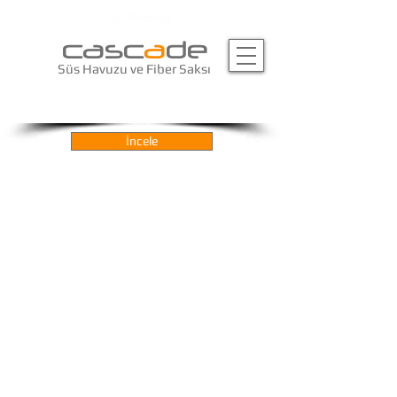
casc
a
de
Süs Havuzu ve Fiber Saksı
turkuvaz fiber saksı
İncele