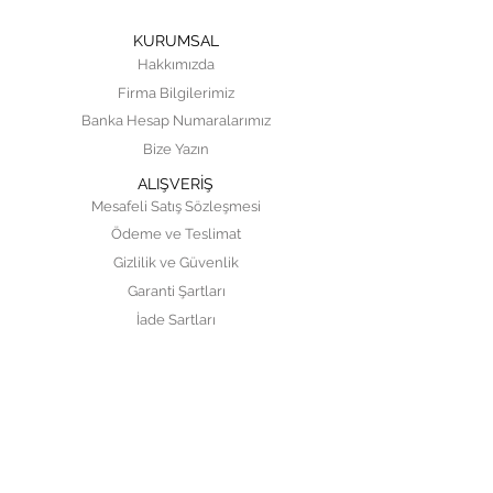
KURUMSAL
Hakkımızda
Firma Bilgilerimiz
Banka Hesap Numaralarımız
Bize Yazın
ALIŞVERİŞ
Mesafeli Satış Sözleşmesi
Ödeme ve Teslimat
Gizlilik ve Güvenlik
Garanti Şartları
İade Şartları
YARDIM
Müşteri Hizmetleri
Alışveriş Güvenliği
Cırgalan Mah. 381. Sok. No:101
Kocasinan Kayseri Türkiye