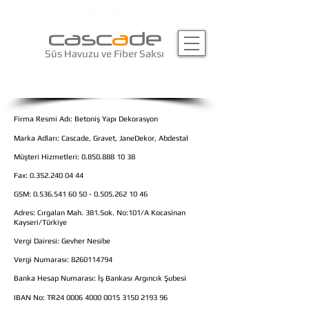
casc
a
de
Süs Havuzu ve Fiber Saksı
firma bilgilerimiz
Firma Resmi Adı: Betoniş Yapı Dekorasyon
Marka Adları: Cascade, Gravet, JaneDekor, Abdestal
Müşteri Hizmetleri:
0.850.888 10 38
Fax:
0.352.240 04 44
GSM:
0.536.541 60 50 - 0.505
.262 10 46
Adres: Cırgalan Mah. 381.Sok. No:101/A Kocasinan
Kayseri/Türkiye
Vergi Dairesi: Gevher Nesibe
Vergi Numarası:
8260114794
Banka Hesap Numarası: İş Bankası Argıncık Şubesi
IBAN No: TR24
0006 4000 0015 3150
2193 96